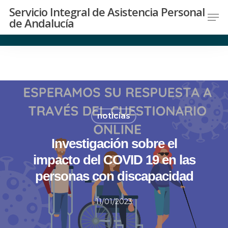
jQuery(document).ready(function($){ $('.logo
Servicio Integral de Asistencia Personal
de Andalucía
a').attr('href',
'https://asistenciapersonalcodisa.org'); });
noticias
Investigación sobre el
impacto del COVID 19 en las
personas con discapacidad
11/01/2023